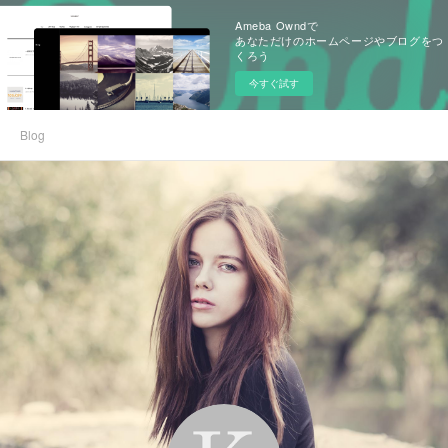
Ameba Owndで
あなただけのホームページやブログをつ
くろう
今すぐ試す
Blog